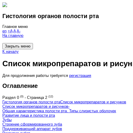
Гистология органов полости рта
Главное меню
en
+A
A
A-
На главную
Закрыть меню
К началу
Список микропрепаратов и рисун
Для продолжения работы требуется
регистрация
Оглавление
(0)
(12)
Раздел
0
-
Страница
2
Гистология органов полости рта
Список микропрепаратов и рисунков
Список микропрепаратов и рисунков
-
Общая характеристика полости рта. Типы слизистых оболочек
Развитие лица и полости рта
Зубы
Строение сформированного зуба
Поддерживающий аппарат зубов