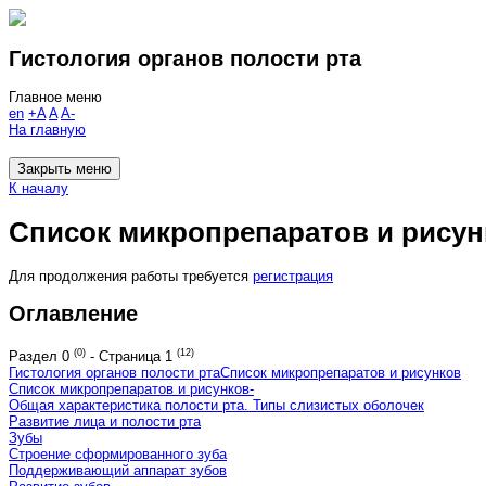
Гистология органов полости рта
Главное меню
en
+A
A
A-
На главную
Закрыть меню
К началу
Список микропрепаратов и рисун
Для продолжения работы требуется
регистрация
Оглавление
(0)
(12)
Раздел
0
-
Страница
1
Гистология органов полости рта
Список микропрепаратов и рисунков
Список микропрепаратов и рисунков
-
Общая характеристика полости рта. Типы слизистых оболочек
Развитие лица и полости рта
Зубы
Строение сформированного зуба
Поддерживающий аппарат зубов