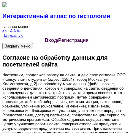
Интерактивный атлас по гистологии
Главное меню
en
+A
A
A-
На главную
Вход/Регистрация
Закрыть меню
Согласие на обработку данных для
посетителей сайта
Настоящим, продолжая работу на сайте, я даю свое согласие ООО
«Консультант студента» (адрес: 129347, город Москва, ул.
Холмогорская, д.2) на обработку моих данных (файлы cookie,
сведения о действиях, которые я совершаю на сайте, сведения об
используемых для этого устройствах, дата и время сессии), в т.ч. с
использованием метрических программ, путем совершения
следующих действий: сбор, запись, систематизация, накопление,
хранение, уточнение (обновление, изменение), извлечение,
использование, блокирование, удаление, уничтожение, передача
(предоставление, доступ) партнерам, предоставляющим сервис по
метрическим программам. Обработка данных осуществляется в
целях улучшения работы сайта, совершенствования продуктов и
услуг, определения предпочтений пользователя. При отключении
cookies пользователь утратит доступ к некоторым страницам нашего