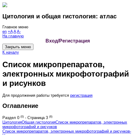
Цитология и общая гистология: атлас
Главное меню
en
+A
A
A-
На главную
Вход/Регистрация
Закрыть меню
К началу
Список микропрепаратов,
электронных микрофотографий
и рисунков
Для продолжения работы требуется
регистрация
Оглавление
(0)
(6)
Раздел
0
-
Страница
3
Цитология
Общая гистология
Список микропрепаратов, электронных
микрофотографий и рисунков
Список микропрепаратов, электронных микрофотографий и рисунков
-