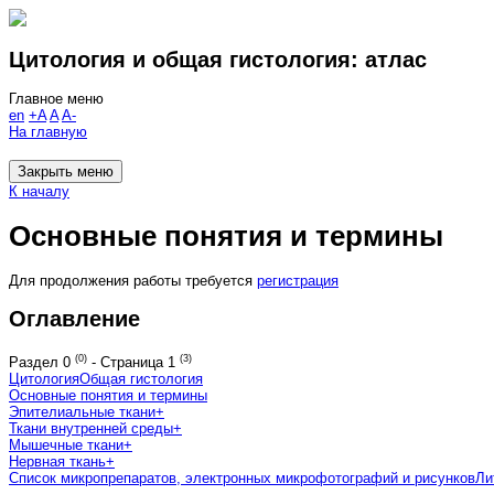
Цитология и общая гистология: атлас
Главное меню
en
+A
A
A-
На главную
Закрыть меню
К началу
Основные понятия и термины
Для продолжения работы требуется
регистрация
Оглавление
(0)
(3)
Раздел
0
-
Страница
1
Цитология
Общая гистология
Основные понятия и термины
Эпителиальные ткани
+
Ткани внутренней среды
+
Мышечные ткани
+
Нервная ткань
+
Список микропрепаратов, электронных микрофотографий и рисунков
Ли