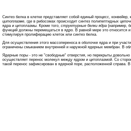
Синтез белка в клетке представляет собой единый процесс, конвейер,
цитоплазме
, где в рибосомах происходит синтез полипептидных цепо
ядра и цитоплазмы. Кроме того,
структурные белки ядра
(например, б
функций должны перемещаться в ядро. В равной мере это относится и
стимулируя пролиферацию клеток или синтез белка.
Для осуществления этого массопереноса в оболочке ядра и при участ
ограничены смыканием внутренней и наружной ядерных мембран. В о
Ядерные поры - это не "свободные" отверстия, но перекрыты довольн
осуществляет перенос молекул между ядром и цитоплазмой. Со сторон
такой перенос зафиксирован в ядерной поре, расположенной справа. 