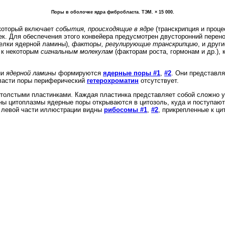
Поры в оболочке ядра фибробласта. ТЭМ. × 15 000.
 который включает
события, происходящие в ядре
(транскрипция и проце
чек. Для обеспечения этого конвейера предусмотрен двусторонний пере
елки ядерной ламины),
факторы, регулирующие транскрипцию
, и друг
 к некоторым
сигнальным молекулам
(факторам роста, гормонам и др.),
ии
ядерной ламины
формируются
ядерные поры #1
,
#2
. Они представл
бласти поры периферический
гетерохроматин
отсутствует.
о толстыми пластинками. Каждая пластинка представляет собой сложно
ы цитоплазмы ядерные поры открываются в цитозоль, куда и поступают
В левой части иллюстрации видны
рибосомы #1
,
#2
, прикрепленные к ц