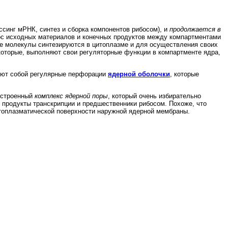
ссинг мРНК, синтез и сборка компонентов рибосом), и
продолжается в
нос исходных материалов и конечных продуктов между компартментами
ие молекулы синтезируются в цитоплазме и для осуществления своих
 которые, выполняют свои регуляторные функции в компартменте ядра,
яют собой регулярные перфорации
ядерной оболочки
, которые
 устроенный
комплекс ядерной поры
, который очень избирательно
 продукты транскрипции и предшественники рибосом. Похоже, что
итоплазматической поверхности наружной ядерной мембраны.