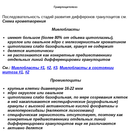
Гранулоцитопоэз
Последовательность стадий развития дифферонов гранулоцитов см.
Схема кроветворения
Миелобласты
имеют большое (более 80% от объема цитоплазмы),
круглое или овальное ядро с мелкозернистым хроматином
цитоплазма слабо базофильная, гранул не содержит
делятся митотически
не распознаются как конкретные предшественники
отдельных линий дифференцировки гранулоцитов
См.:
Миелобласты #1
,
#2
,
#3
.
Миелобласты в состоянии
митоза #1
,
#2
Промиелоциты
крупные клетки диаметром 16-22 мкм
ядро округлое или овальное
цитоплазма слабо базофильная, по мере созревания клеток
в ней накапливаются неспецифические (азурофильные)
гранулы с высокой активностью кислой фосфатазы и
миелопероксидазы (являются лизосомами)
специфическая зернистость отсутствует, поэтому как
конкретные предшественники отдельных линий
дифференцировки гранулоцитов еще не различаются
активно делятся